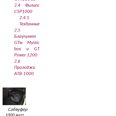
2.4
Филипс
CSP1000
2.4.1
Техданные
2.5
Блаупункт
GTw Mystic
box и GT
Power 1200
2.6
Пролоджи
ATB-1000
Сабвуфер
1000 ватт