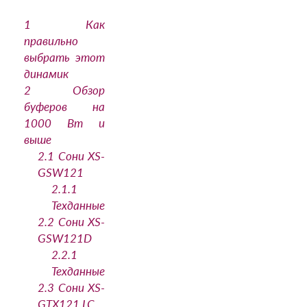
1
Как
правильно
выбрать этот
динамик
2
Обзор
буферов на
1000 Вт и
выше
2.1
Сони XS-
GSW121
2.1.1
Техданные
2.2
Сони XS-
GSW121D
2.2.1
Техданные
2.3
Сони XS-
GTX121 LC