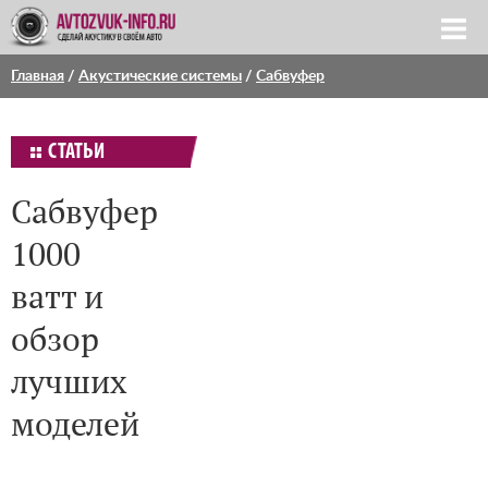
Главная
/
Акустические системы
/
Сабвуфер
СТАТЬИ
Сабвуфер
1000
ватт и
обзор
лучших
моделей