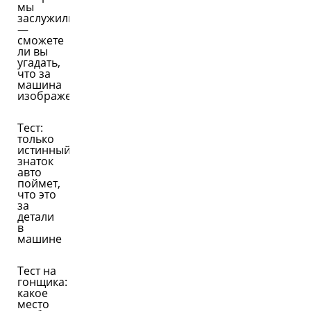
мы
заслужили
—
сможете
ли вы
угадать,
что за
машина
изображена
Тест:
только
истинный
знаток
авто
поймет,
что это
за
детали
в
машине
Тест на
гонщика:
какое
место