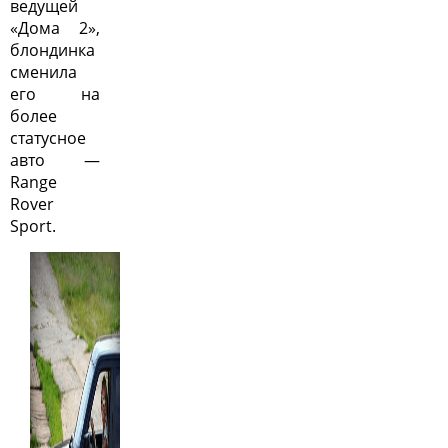
ведущей
«Дома 2»,
блондинка
сменила
его на
более
статусное
авто —
Range
Rover
Sport.