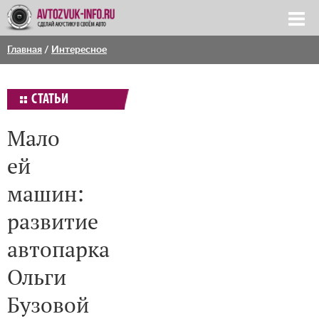
Главная
/
Интересное
СТАТЬИ
Мало
ей
машин:
развитие
автопарка
Ольги
Бузовой