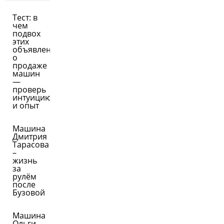
Тест: в
чем
подвох
этих
объявлений
о
продаже
машин
—
проверь
интуицию
и опыт
Машина
Дмитрия
Тарасова
–
жизнь
за
рулём
после
Бузовой
Машина
Ольги