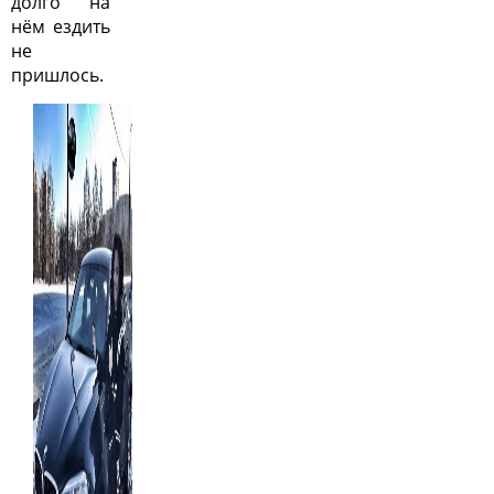
долго на
нём ездить
не
пришлось.