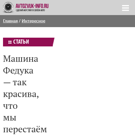
Главная
/
Интересное
СТАТЬИ
Машина
Федука
— так
красива,
что
мы
перестаём