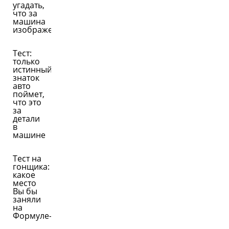
угадать,
что за
машина
изображена
Тест:
только
истинный
знаток
авто
поймет,
что это
за
детали
в
машине
Тест на
гонщика:
какое
место
Вы бы
заняли
на
Формуле-1