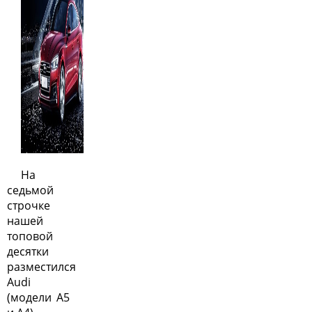
На
седьмой
строчке
нашей
топовой
десятки
разместился
Audi
(модели A5