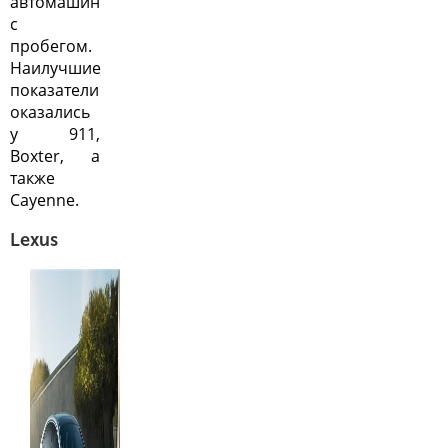
автомашин
с
пробегом.
Наилучшие
показатели
оказались
у 911,
Boxter, а
также
Cayenne.
Lexus