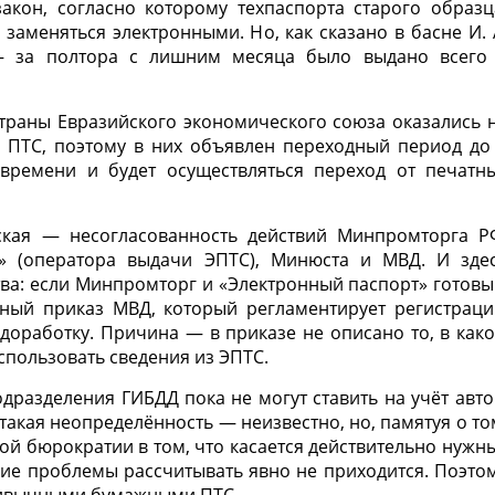
акон, согласно которому техпаспорта старого образц
заменяться электронными. Но, как сказано в басне И. 
— за полтора с лишним месяца было выдано всего
страны Евразийского экономического союза оказались 
х ПТС, поэтому в них объявлен переходный период до
 времени и будет осуществляться переход от печатн
ская — несогласованность действий Минпромторга Р
» (оператора выдачи ЭПТС), Минюста и МВД. И зде
ва: если Минпромторг и «Электронный паспорт» готовы
нный приказ МВД, который регламентирует регистрац
доработку. Причина — в приказе не описано то, в как
спользовать сведения из ЭПТС.
дразделения ГИБДД пока не могут ставить на учёт авто
такая неопределённость — неизвестно, но, памятуя о то
ой бюрократии в том, что касается действительно нужн
ние проблемы рассчитывать явно не приходится. Поэто