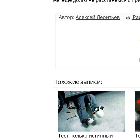
мы ещё долго не расстанемся с 
Автор:
Алексей Леонтьев
Ра
Похожие записи:
Тест: только истинный
Т