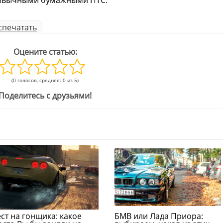
привычными бумажными ПТС.
спечатать
Оцените статью:
(0 голосов, среднее: 0 из 5)
Поделитесь с друзьями!
ест на гонщика: какое
БМВ или Лада Приора: