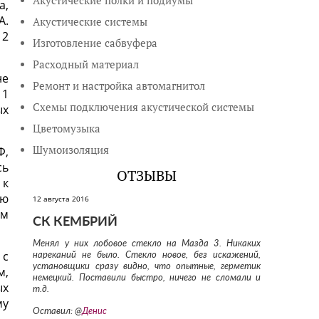
Акустические полки и подиумы
а,
А.
Акустические системы
 2
Изготовление сабвуфера
Расходный материал
не
Ремонт и настройка автомагнитол
 1
Схемы подключения акустической системы
ых
Цветомузыка
Шумоизоляция
Ф,
сь
ОТЗЫВЫ
 к
ию
12 августа 2016
ом
СК КЕМБРИЙ
Менял у них лобовое стекло на Мазда 3. Никаких
 с
нареканий не было. Стекло новое, без искажений,
установщики сразу видно, что опытные, герметик
м,
немецкий. Поставили быстро, ничего не сломали и
ых
т.д.
му
Оставил: @
Денис