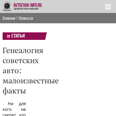
Главная
/
Новости
СТАТЬИ
Генеалогия
советских
авто:
малоизвестные
факты
Ни для
кого не
секрет, что