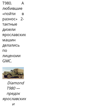
Т980. А
любившие
«пойти в
разнос» 2-
тактные
дизели
ярославских
машин
делались
по
лицензии
GMC.
Diamond
Т980 —
предок
ярославских
и