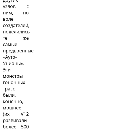
других
узлов с
ним, по
воле
создателей,
поделились
те же
самые
предвоенные
«Ауто-
Унионы».
Эти
монстры
гоночных
трасс
были,
конечно,
мощнее
(их V12
развивали
более 500