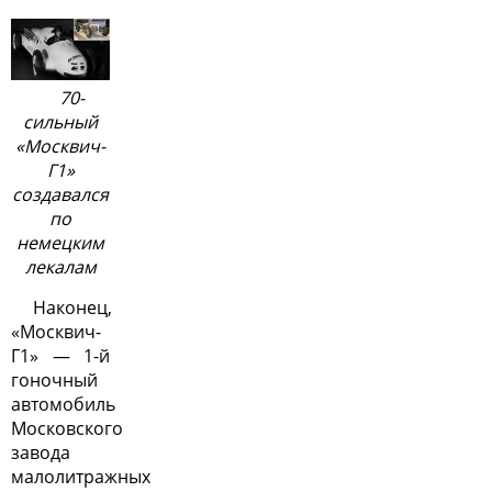
70-
сильный
«Москвич-
Г1»
создавался
по
немецким
лекалам
Наконец,
«Москвич-
Г1» — 1-й
гоночный
автомобиль
Московского
завода
малолитражных