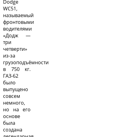
Dodge
WC51,
называемый
фронтовыми
водителями
«Додж —
три
четверти»
из-за
грузоподъёмности
в 750 кг.
ГАЗ-62
было
выпущено
совсем
немного,
но на его
основе
была
создана
легендарная