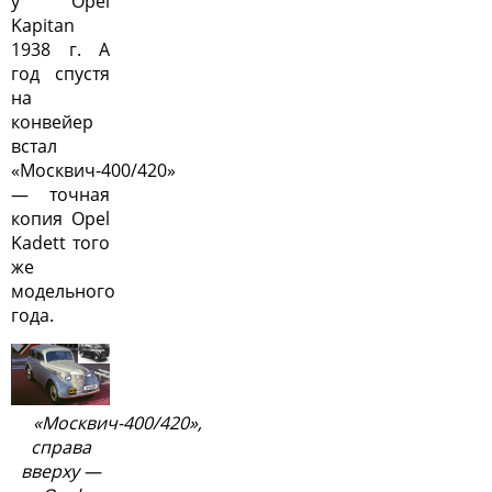
у Opel
Kapitan
1938 г. А
год спустя
на
конвейер
встал
«Москвич-400/420»
— точная
копия Opel
Kadett того
же
модельного
года.
«Москвич-400/420»,
справа
вверху —