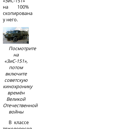
«ЗиС-151»
на 100%
скопирована
у него.
Посмотрите
на
«ЗиС-151»,
потом
включите
советскую
кинохронику
времён
Великой
Отечественной
войны
В классе
тяжеловесов