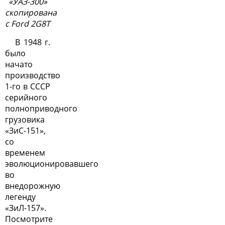
«УАЗ-300»
скопирована
с Ford 2G8T
В 1948 г.
было
начато
производство
1-го в СССР
серийного
полноприводного
грузовика
«ЗиС-151»,
со
временем
эволюционировавшего
во
внедорожную
легенду
«ЗиЛ-157».
Посмотрите