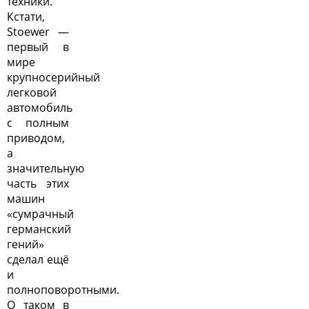
техники.
Кстати,
Stoewer —
первый в
мире
крупносерийный
легковой
автомобиль
с полным
приводом,
а
значительную
часть этих
машин
«сумрачный
германский
гений»
сделал ещё
и
полноповоротными.
О таком в