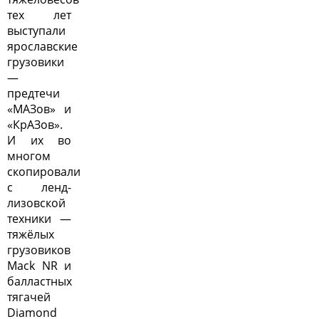
тех лет
выступали
ярославские
грузовики
—
предтечи
«МАЗов» и
«КрАЗов».
И их во
многом
скопировали
с ленд-
лизовской
техники —
тяжёлых
грузовиков
Mack NR и
балластных
тягачей
Diamond