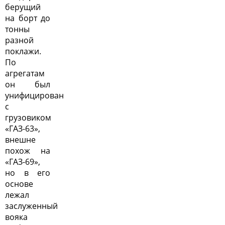
берущий
на борт до
тонны
разной
поклажи.
По
агрегатам
он был
унифицирован
с
грузовиком
«ГАЗ-63»,
внешне
похож на
«ГАЗ-69»,
но в его
основе
лежал
заслуженный
вояка