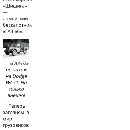
«Шишига»
—
армейский
бескапотник
«ГАЗ-66».
«ГАЗ-62»
не похож
на Dodge
WC51. Но
только
внешне
Теперь
заглянем в
мир
грузовиков