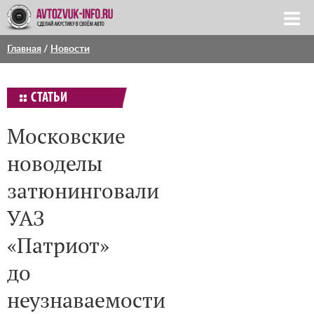
Главная
/
Новости
СТАТЬИ
Московские
новоделы
затюнинговали
УАЗ
«Патриот»
до
неузнаваемости