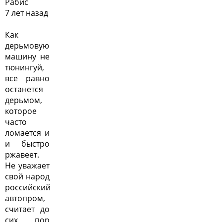
Рабис
7 лет назад
Как
дерьмовую
машину не
тюнингуй,
все равно
останется
дерьмом,
которое
часто
ломается и
и быстро
ржавеет.
Не уважает
свой народ
российский
автопром,
считает до
сих пор