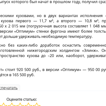
ыпуск которого был начат в прошлом году, получил сра
ескими кузовами, но в двух вариантах исполнения
кузова первого — 11,7 м³, а второго — 10,8 м³, п
60 х 2 015 мм (погрузочная высота составляет 1 048 мм
в версии «Оптимум» стенки фургона имеют более толст
гут дольше удерживать необходимую температуру.
но без каких-либо доработок оснастить современн
зготовленной нижегородским холдингом «Элинж». О
пространство кузова до –20 или, наоборот, удержива
» стоит 920 500 руб., в версии «Оптимум» — 950 00 ру
тся в 165 500 руб.
спечатать
Оцените статью: