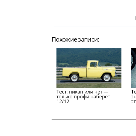
Похожие записи:
Тест: пикап или нет —
Т
только профи наберет
з
12/12
э