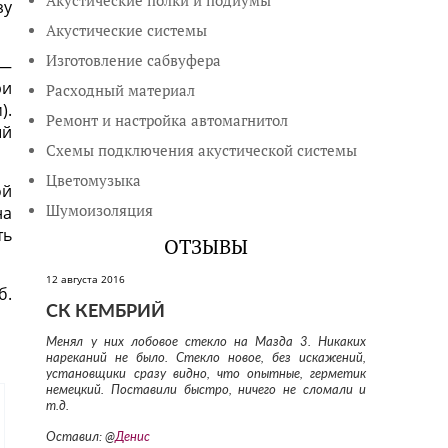
Акустические полки и подиумы
зу
Акустические системы
Изготовление сабвуфера
 —
ри
Расходный материал
).
Ремонт и настройка автомагнитол
ый
Схемы подключения акустической системы
Цветомузыка
ой
Шумоизоляция
на
ть
ОТЗЫВЫ
12 августа 2016
б.
СК КЕМБРИЙ
Менял у них лобовое стекло на Мазда 3. Никаких
нареканий не было. Стекло новое, без искажений,
установщики сразу видно, что опытные, герметик
немецкий. Поставили быстро, ничего не сломали и
т.д.
Оставил: @
Денис