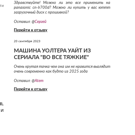
Здравствуйте! Можно ли это все применить на
ти
panasonic cn-lr700d? Можно ли купить у вас юттт
загрузочный диск с прошивкой?
Оставил: @
Сергей
Перейти к отзыву
20 сентября 2023
МАШИНА УОЛТЕРА УАЙТ ИЗ
СЕРИАЛА "ВО ВСЕ ТЯЖКИЕ"
Очень крутая тачка чем она им не нравится выглядит
очень современно как будто из 2025 года
Оставил: @
Atem
Перейти к отзыву
в,
 и