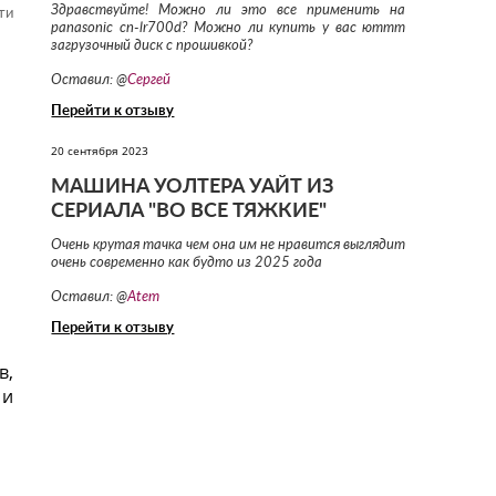
Здравствуйте! Можно ли это все применить на
ти
panasonic cn-lr700d? Можно ли купить у вас юттт
загрузочный диск с прошивкой?
Оставил: @
Сергей
Перейти к отзыву
20 сентября 2023
МАШИНА УОЛТЕРА УАЙТ ИЗ
СЕРИАЛА "ВО ВСЕ ТЯЖКИЕ"
Очень крутая тачка чем она им не нравится выглядит
очень современно как будто из 2025 года
Оставил: @
Atem
Перейти к отзыву
в,
 и