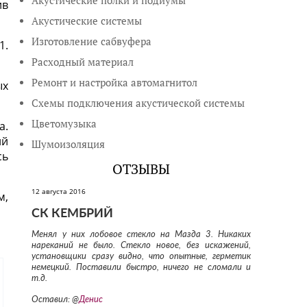
Акустические полки и подиумы
ив
Акустические системы
Изготовление сабвуфера
1.
Расходный материал
Ремонт и настройка автомагнитол
ых
Схемы подключения акустической системы
Цветомузыка
а.
ий
Шумоизоляция
сь
ОТЗЫВЫ
12 августа 2016
м,
СК КЕМБРИЙ
Менял у них лобовое стекло на Мазда 3. Никаких
нареканий не было. Стекло новое, без искажений,
установщики сразу видно, что опытные, герметик
немецкий. Поставили быстро, ничего не сломали и
т.д.
Оставил: @
Денис