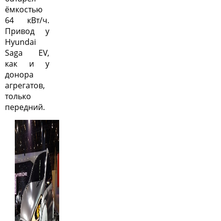
ёмкостью
64 кВт/ч.
Привод у
Hyundai
Saga EV,
как и у
донора
агрегатов,
только
передний.