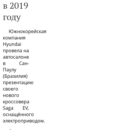
в 2019
году
Южнокорейская
компания
Hyundai
провела на
автосалоне
в Сан-
Паулу
(Бразилия)
презентацию
своего
нового
кроссовера
Saga EV,
оснащённого
электроприводом.