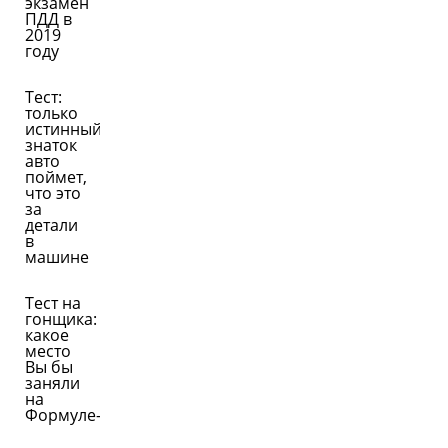
экзамен
ПДД в
2019
году
Тест:
только
истинный
знаток
авто
поймет,
что это
за
детали
в
машине
Тест на
гонщика:
какое
место
Вы бы
заняли
на
Формуле-1