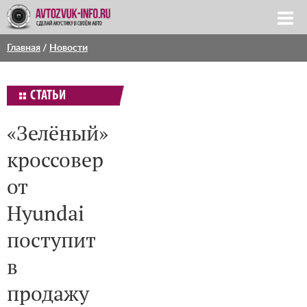
Главная
/
Новости
СТАТЬИ
«Зелёный»
кроссовер
от
Hyundai
поступит
в
продажу