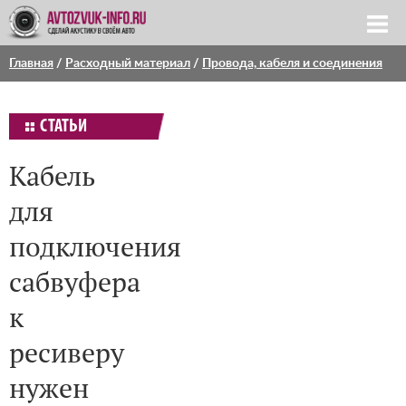
Главная
/
Расходный материал
/
Провода, кабеля и соединения
СТАТЬИ
Кабель
для
подключения
сабвуфера
к
ресиверу
нужен