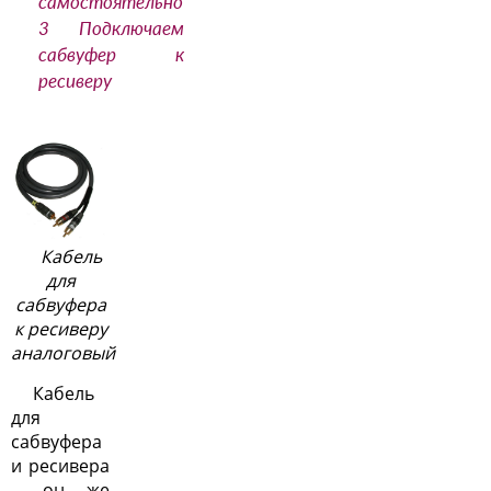
самостоятельно
3
Подключаем
сабвуфер к
ресиверу
Кабель
для
сабвуфера
к ресиверу
аналоговый
Кабель
для
сабвуфера
и ресивера
– он же