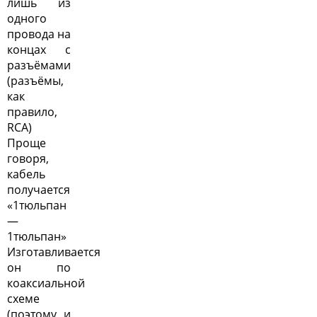
лишь из
одного
провода на
концах с
разъёмами
(разъёмы,
как
правило,
RCA)
Проще
говоря,
кабель
получается
«1тюльпан
—
1тюльпан»
Изготавливается
он по
коаксиальной
схеме
(поэтому и