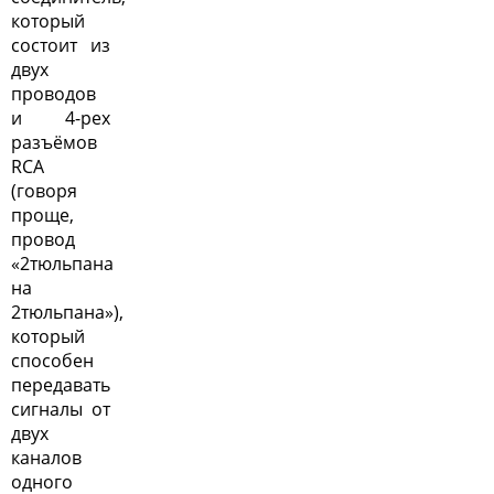
который
состоит из
двух
проводов
и 4-рех
разъёмов
RCA
(говоря
проще,
провод
«2тюльпана
на
2тюльпана»),
который
способен
передавать
сигналы от
двух
каналов
одного