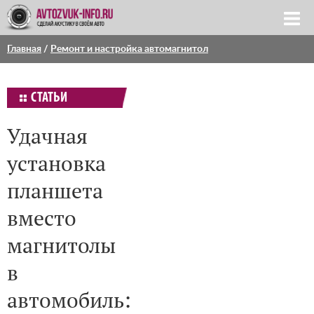
Главная
/
Ремонт и настройка автомагнитол
СТАТЬИ
Удачная
установка
планшета
вместо
магнитолы
в
автомобиль: