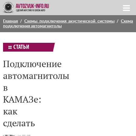
Главная
/
Схемы подключения акустической системы
/
Схема
подключения автомагнитолы
СТАТЬИ
Подключение
автомагнитолы
в
КАМАЗе:
как
сделать