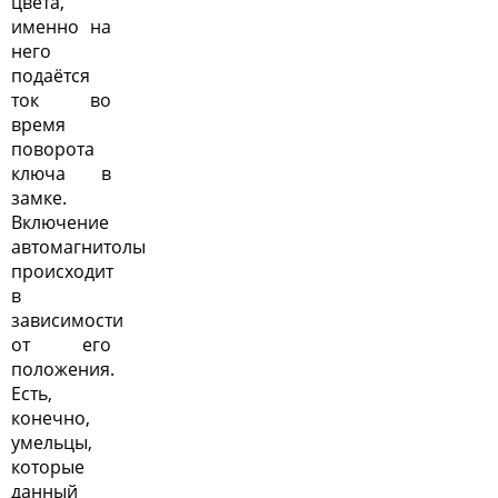
цвета,
именно на
него
подаётся
ток во
время
поворота
ключа в
замке.
Включение
автомагнитолы
происходит
в
зависимости
от его
положения.
Есть,
конечно,
умельцы,
которые
данный