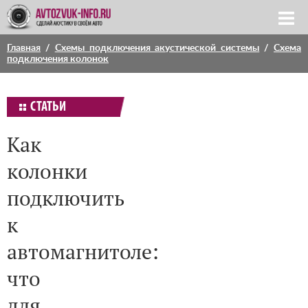
Главная
/
Схемы подключения акустической системы
/
Схема
подключения колонок
СТАТЬИ
Как
колонки
подключить
к
автомагнитоле:
что
для