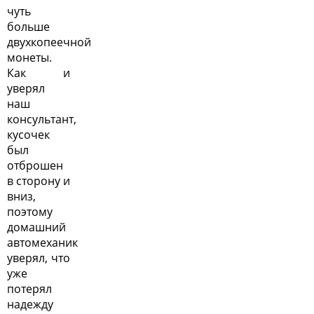
чуть
больше
двухкопеечной
монеты.
Как и
уверял
наш
консультант,
кусочек
был
отброшен
в сторону и
вниз,
поэтому
домашний
автомеханик
уверял, что
уже
потерял
надежду