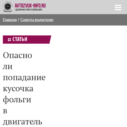
Главная
/
Советы водителю
СТАТЬИ
Опасно
ли
попадание
кусочка
фольги
в
двигатель