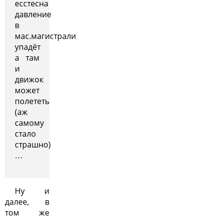
есстесна
давление
в
мас.магистрали
упадёт
а там
и
движок
может
полететь
(аж
самому
стало
страшно)
…
Ну и
далее, в
том же