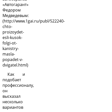
«Автогарант»
Федором
Медведевым:
(
http://www.1gai.ru/publ/522240-
chto-
proizoydet-
esli-kusok-
folgi-ot-
kanistry-
masla-
popadet-v-
dvigatel.html
)
Как и
подобает
профессионалу,
он
высказал
несколько
вариантов