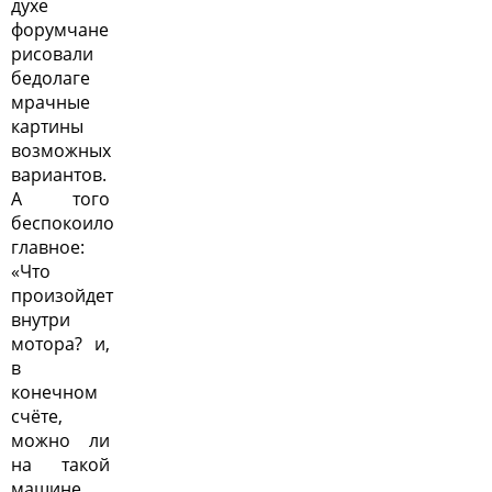
духе
форумчане
рисовали
бедолаге
мрачные
картины
возможных
вариантов.
А того
беспокоило
главное:
«Что
произойдет
внутри
мотора? и,
в
конечном
счёте,
можно ли
на такой
машине