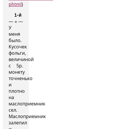
phtml
)
1-й
— « —
У
меня
было.
Кусочек
фольги,
величиной
с 5р.
монету
точненько
и
плотно
на
маслоприемник
сел.
Маслоприемник
залепил