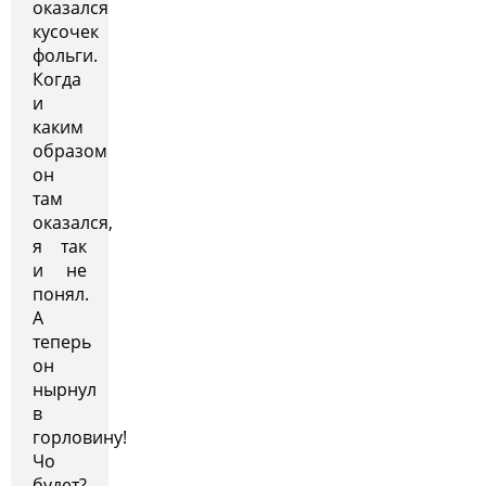
оказался
кусочек
фольги.
Когда
и
каким
образом
он
там
оказался,
я так
и не
понял.
А
теперь
он
нырнул
в
горловину!
Чо
будет?