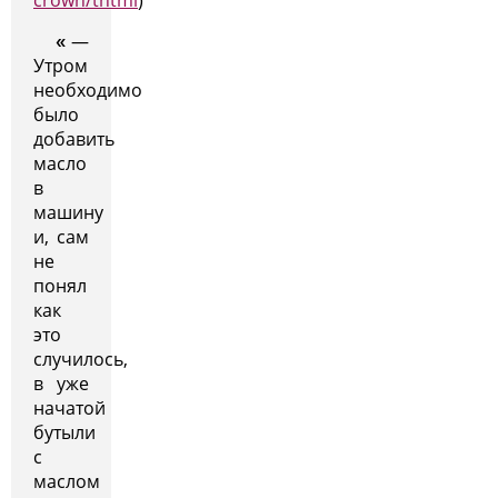
crown/thtml
)
—
«
Утром
необходимо
было
добавить
масло
в
машину
и, сам
не
понял
как
это
случилось,
в уже
начатой
бутыли
с
маслом