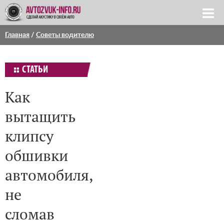
Главная
/
Советы водителю
СТАТЬИ
Как
вытащить
клипсу
обшивки
автомобиля,
не
сломав