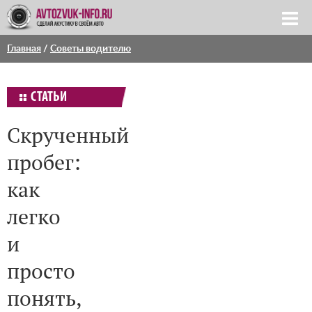
Главная
/
Советы водителю
СТАТЬИ
Скрученный
пробег:
как
легко
и
просто
понять,