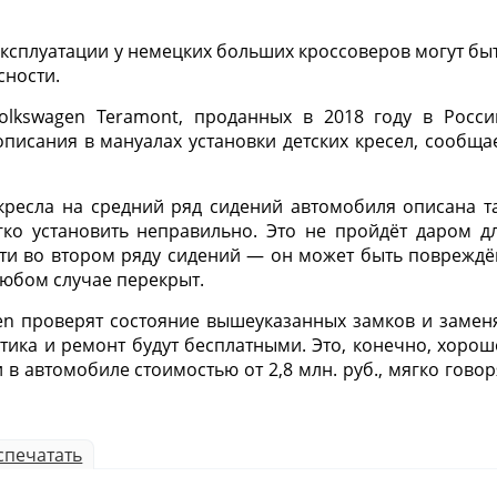
эксплуатации у немецких больших кроссоверов могут бы
сности.
olkswagen Teramont, проданных в 2018 году в Росси
писания в мануалах установки детских кресел, сообща
кресла на средний ряд сидений автомобиля описана т
гко установить неправильно. Это не пройдёт даром д
ти во втором ряду сидений — он может быть повреждё
 любом случае перекрыт.
n проверят состояние вышеуказанных замков и замен
тика и ремонт будут бесплатными. Это, конечно, хорош
 в автомобиле стоимостью от 2,8 млн. руб., мягко говор
спечатать