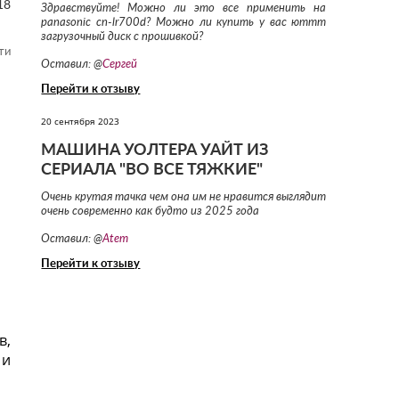
18
Здравствуйте! Можно ли это все применить на
panasonic cn-lr700d? Можно ли купить у вас юттт
загрузочный диск с прошивкой?
ти
Оставил: @
Сергей
Перейти к отзыву
20 сентября 2023
МАШИНА УОЛТЕРА УАЙТ ИЗ
СЕРИАЛА "ВО ВСЕ ТЯЖКИЕ"
Очень крутая тачка чем она им не нравится выглядит
очень современно как будто из 2025 года
Оставил: @
Atem
Перейти к отзыву
в,
 и