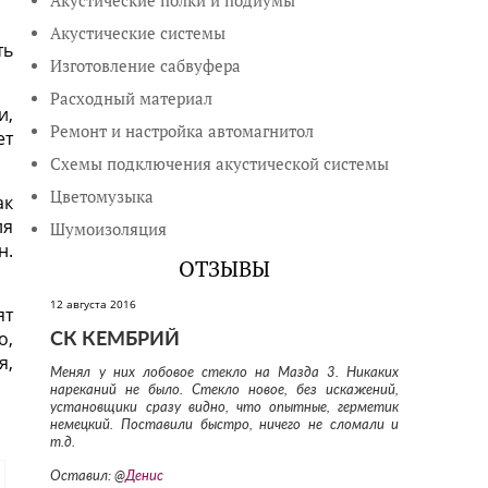
Акустические полки и подиумы
Акустические системы
ть
Изготовление сабвуфера
Расходный материал
и,
Ремонт и настройка автомагнитол
ет
Схемы подключения акустической системы
Цветомузыка
ак
ля
Шумоизоляция
н.
ОТЗЫВЫ
12 августа 2016
ят
о,
СК КЕМБРИЙ
я,
Менял у них лобовое стекло на Мазда 3. Никаких
нареканий не было. Стекло новое, без искажений,
установщики сразу видно, что опытные, герметик
немецкий. Поставили быстро, ничего не сломали и
т.д.
Оставил: @
Денис