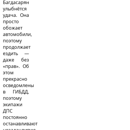
Багдасарян
улыбнётся
удача. Она
просто
обожает
автомобили,
поэтому
продолжает
ездить —
даже без
«прав». Об
этом
прекрасно
осведомлены
в ГИБДД,
поэтому
экипажи
ДПС
постоянно
останавливают