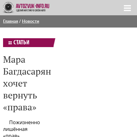
Главная
/
Новости
СТАТЬИ
Мара
Багдасарян
хочет
вернуть
«права»
Пожизненно
лишённая
«прав»