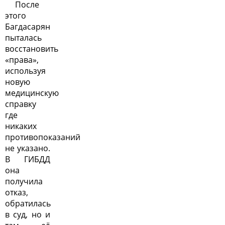
После
этого
Багдасарян
пыталась
восстановить
«права»,
используя
новую
медицинскую
справку
где
никаких
противопоказаний
не указано.
В ГИБДД
она
получила
отказ,
обратилась
в суд, но и