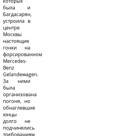
которых
была и
Багдасарян,
устроила в
центре
Москвы
настоящие
гонки на
форсированном
Mercedes-
Benz
Gelandewagen.
За ними
была
организована
погоня, но
обнаглевшие
юнцы
долго не
подчинялись
требованиям