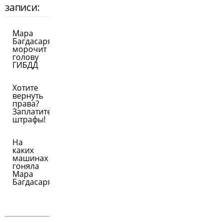
записи:
Мара
Багдасарян
морочит
голову
ГИБДД
Хотите
вернуть
права?
Заплатите
штрафы!
На
каких
машинах
гоняла
Мара
Багдасарян