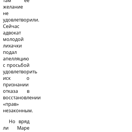
там её
желание
не
удовлетворили.
Сейчас
адвокат
молодой
лихачки
подал
апелляцию
с просьбой
удовлетворить
иск о
признании
отказа в
восстановлении
«прав»
незаконным.
Но вряд
ли Маре