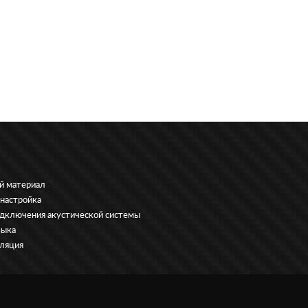
й материал
 настройка
дключения акустической системы
зыка
ляция