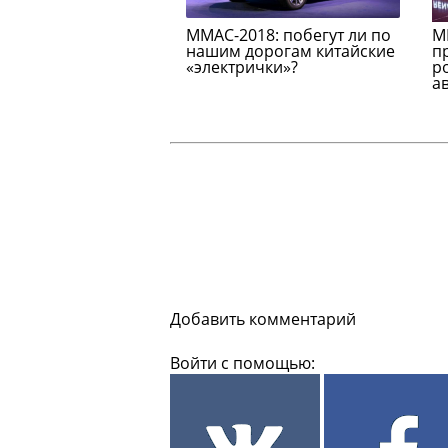
ММАС-2018: побегут ли по
М
нашим дорогам китайские
п
«электрички»?
р
а
Добавить комментарий
Войти с помощью: