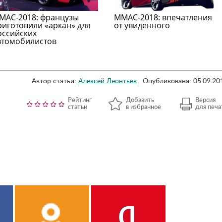
МАС-2018: французы
ММАС-2018: впечатления
риготовили «аркан» для
от увиденного
оссийских
втомобилистов
Автор статьи:
Алексей Леонтьев
Опубликована: 05.09.20
Рейтинг
Добавить
Версия
статьи
в избранное
для печа