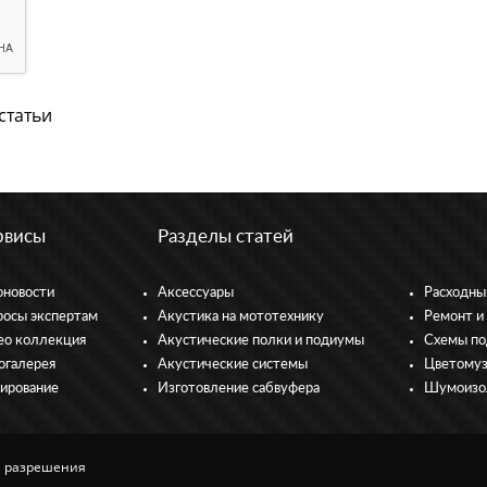
статьи
рвисы
Разделы статей
оновости
Аксессуары
Расходны
росы экспертам
Акустика на мототехнику
Ремонт и
ео коллекция
Акустические полки и подиумы
Схемы по
огалерея
Акустические системы
Цветому
тирование
Изготовление сабвуфера
Шумоизо
 разрешения