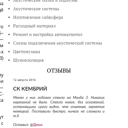
Акустические полки и подиумы
на
Акустические системы
щё
Изготовление сабвуфера
Расходный материал
то
6–
Ремонт и настройка автомагнитол
 —
Схемы подключения акустической системы
ом
-х
Цветомузыка
В)
Шумоизоляция
ОТЗЫВЫ
му
12 августа 2016
ри
 —
СК КЕМБРИЙ
С-
Менял у них лобовое стекло на Мазда 3. Никаких
ка
нареканий не было. Стекло новое, без искажений,
установщики сразу видно, что опытные, герметик
немецкий. Поставили быстро, ничего не сломали и
ут
т.д.
 с
Оставил: @
Денис