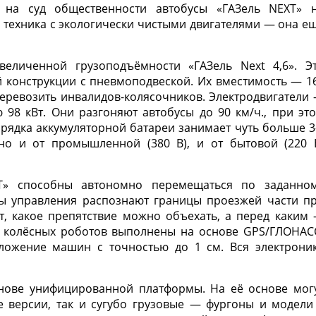
 на суд общественности автобусы «ГАЗель NEXT» 
о техника с экологически чистыми двигателями — она е
еличенной грузоподъёмности «ГАЗель Next 4,6». Э
 конструкции с пневмоподвеской. Их вместимость — 1
перевозить инвалидов-колясочников. Электродвигатели
98 кВт. Они разгоняют автобусы до 90 км/ч., при эт
арядка аккумуляторной батареи занимает чуть больше 3
но и от промышленной (380 В), и от бытовой (220 
XT» способны автономно перемещаться по заданно
ы управления распознают границы проезжей части п
т, какое препятствие можно объехать, а перед каким
и колёсных роботов выполнены на основе GPS/ГЛОНАС
ложение машин с точностью до 1 см. Вся электрони
нове унифицированной платформы. На её основе мог
е версии, так и сугубо грузовые — фургоны и модели