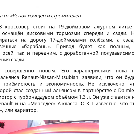
а от «Рено» изящен и стремителен
8 кроссовер стоит на 19-дюймовом ажурном литье
 оснащён дисковыми тормозми спереди и сзади. 
раться на дорогу 17-дюймовыми колёсами, а сзад
овечные «барабаны». Привод будет как полным,
осей, так и передним, с доработанной полузависим
ения сзади.
т совершенно новым. Его характеристики пока 
льянса Renaut-Nissan-Mitsubishi заявили, что он буд
 приёмистость и экономичность. Не исключено, ч
орой стал созданный альянсом в партнёрстве с Daimle
тор с турбонаддувом объёмом 1.3 л. Он уже ставится 
ault и на «Мерседес» A-класса. О КП известно, что э
», или вариатор.