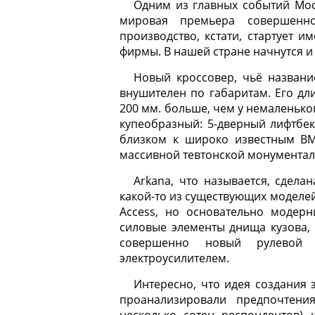
Одним из главных событий Мос
мировая премьера совершенно
производство, кстати, стартует 
фирмы. В нашей стране начнутся и
Новый кроссовер, чьё название
внушителен по габаритам. Его дли
200 мм. больше, чем у немаленьког
купеобразный: 5-дверный лифтбе
близком к широко известным BM
массивной тевтонской монументаль
Arkana, что называется, сдела
какой-то из существующих моделей
Access, но основательно модер
силовые элементы днища кузова, 
совершенно новый рулевой 
электроусилителем.
Интересно, что идея создания 
проанализировали предпочтения