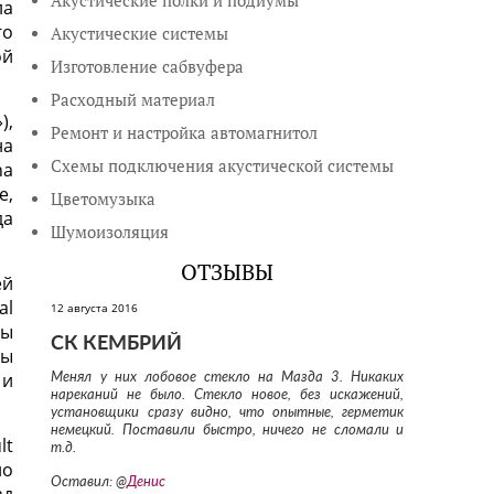
Акустические полки и подиумы
ла
го
Акустические системы
ой
Изготовление сабвуфера
Расходный материал
),
Ремонт и настройка автомагнитол
на
Схемы подключения акустической системы
na
е,
Цветомузыка
да
Шумоизоляция
ОТЗЫВЫ
ей
al
12 августа 2016
ны
СК КЕМБРИЙ
ны
 и
Менял у них лобовое стекло на Мазда 3. Никаких
нареканий не было. Стекло новое, без искажений,
установщики сразу видно, что опытные, герметик
немецкий. Поставили быстро, ничего не сломали и
lt
т.д.
ло
Оставил: @
Денис