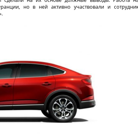
 и сделали на их основе должные выводы. Работа н
Франции, но в ней активно участвовали и сотрудни
».