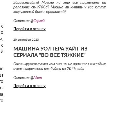
Здравствуйте! Можно ли это все применить на
panasonic cn-lr700d? Можно ли купить у вас юттт
загрузочный диск с прошивкой?
Оставил: @
Сергей
 с
Перейти к отзыву
Но
и,
20 сентября 2023
 с
МАШИНА УОЛТЕРА УАЙТ ИЗ
ой
СЕРИАЛА "ВО ВСЕ ТЯЖКИЕ"
Очень крутая тачка чем она им не нравится выглядит
не
очень современно как будто из 2025 года
ет
Оставил: @
Atem
то
Перейти к отзыву
r-
на
то