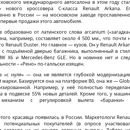
ковского международного автосалона в этом году ста
 нового кроссовера С-класса Renault Arkana. Е
именно в России — на московском заводе прославленн
 первые продажи этого автомобиля.
 образовано от латинского слова arcanium («загадка»
на, например, составляет около 4 500 мм., что почти 
о Renault Duster. Но главное — кузов. Он у Renault Arka
к с подъёмной дверью багажника, выполненный в стил
W X6 и Mercedes-Benz GLE. Но в новинке нет и сле
ности – «Рено» по-галльски изящен.
на «с нуля» — она не является глубокой модернизаци
 марки. Базируется она на платформе B0, она же — Glob
низированной. Например, у неё полностью передела
а в подвеске 55% новых деталей. Кроме того, у маши
механизм с регулировкой вылета «баранки»
этого красавца появилась в России. Маркетологи Renau
 потенциальных покупателей (в опросе участвова