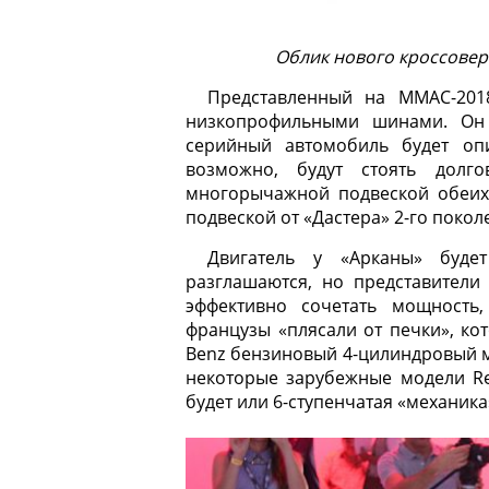
Облик нового кроссовер
Представленный на ММАС-201
низкопрофильными шинами. Он
серийный автомобиль будет опи
возможно, будут стоять долг
многорычажной подвеской обеих 
подвеской от «Дастера» 2-го покол
Двигатель у «Арканы» буде
разглашаются, но представители а
эффективно сочетать мощность,
французы «плясали от печки», кот
Benz бензиновый 4-цилиндровый мо
некоторые зарубежные модели Ren
будет или 6-ступенчатая «механика