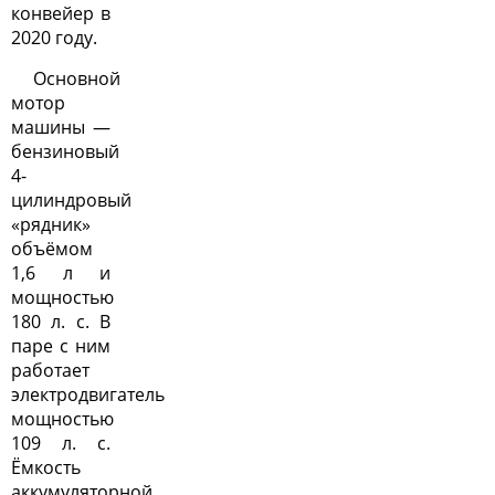
конвейер в
2020 году.
Основной
мотор
машины —
бензиновый
4-
цилиндровый
«рядник»
объёмом
1,6 л и
мощностью
180 л. с. В
паре с ним
работает
электродвигатель
мощностью
109 л. с.
Ёмкость
аккумуляторной