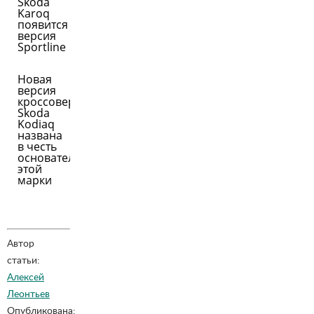
Skoda
Karoq
появится
версия
Sportline
Новая
версия
кроссовера
Skoda
Kodiaq
названа
в честь
основателей
этой
марки
Автор
статьи:
Алексей
Леонтьев
Опубликована: