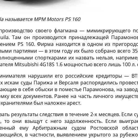
la называется MPM Motors PS 160
производство своего флагмана — мимикрирующего п
quila. Там он производится принадлежащей Парамоно
нием PS 160. Фирма находится в одном из пригород
ми партиями — в этом году их было собрано всего 35
олноценными спорткарами их назвать нельзя, наприме
теля Mitsubishi 4G18S 1.6 мощностью всего лишь 100 л. 
инимателя нарушили его российские кредиторы — ВТ
их искам суды Парижа и Версаля распорядились провес
ающие в себя обыски в поместье Парамонова, на завод
емку всех документов. Ранее на часть личного имущест
хранителями был наложен арест.
ь результаты следствия в течение 2-х месяцев. Если с
, то они взыщут с него задолженность. Если выигра
ченный ему Арбитражным судом Ростовской облас
ющийся, в частности, выявлением укрытого за рубеж