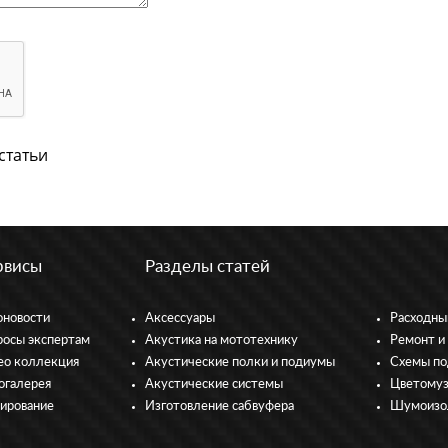
статьи
рвисы
Разделы статей
оновости
Аксессуары
Расходны
росы экспертам
Акустика на мототехнику
Ремонт и
ео коллекция
Акустические полки и подиумы
Схемы по
огалерея
Акустические системы
Цветому
тирование
Изготовление сабвуфера
Шумоизо