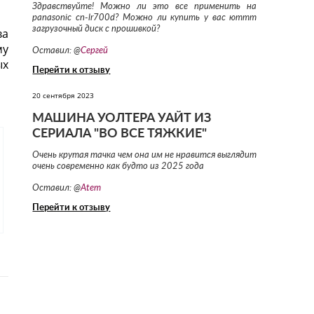
Здравствуйте! Можно ли это все применить на
panasonic cn-lr700d? Можно ли купить у вас юттт
загрузочный диск с прошивкой?
ва
му
Оставил: @
Сергей
ых
Перейти к отзыву
20 сентября 2023
МАШИНА УОЛТЕРА УАЙТ ИЗ
СЕРИАЛА "ВО ВСЕ ТЯЖКИЕ"
Очень крутая тачка чем она им не нравится выглядит
очень современно как будто из 2025 года
Оставил: @
Atem
Перейти к отзыву