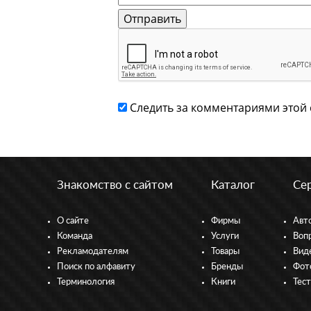
Следить за комментариями этой 
Знакомство с сайтом
Каталог
Се
О сайте
Фирмы
Авт
Команда
Услуги
Воп
Рекламодателям
Товары
Вид
Поиск по алфавиту
Бренды
Фот
Терминология
Книги
Тес