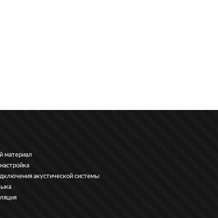
й материал
 настройка
дключения акустической системы
зыка
ляция