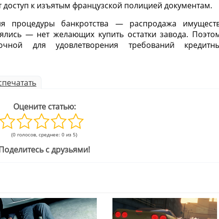
 доступ к изъятым французской полицией документам.
ия процедуры банкротства — распродажа имущест
оялись — нет желающих купить остатки завода. Поэто
точной для удовлетворения требований кредитн
спечатать
Оцените статью:
(0 голосов, среднее: 0 из 5)
Поделитесь с друзьями!