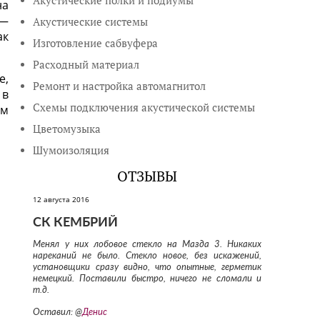
Акустические полки и подиумы
на
 —
Акустические системы
ак
Изготовление сабвуфера
Расходный материал
е,
Ремонт и настройка автомагнитол
 в
Схемы подключения акустической системы
ым
Цветомузыка
Шумоизоляция
ОТЗЫВЫ
12 августа 2016
СК КЕМБРИЙ
Менял у них лобовое стекло на Мазда 3. Никаких
нареканий не было. Стекло новое, без искажений,
установщики сразу видно, что опытные, герметик
немецкий. Поставили быстро, ничего не сломали и
т.д.
Оставил: @
Денис