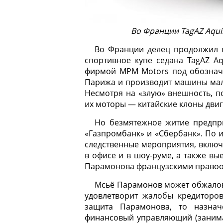
Во Франции TagAZ Aqui
Во Франции делец продолжил 
спортивное купе седана TagAZ A
фирмой MPM Motors под обозначе
Парижа и производит машины малы
Несмотря на «злую» внешность, п
их моторы — китайские клоны двига
Но безмятежное житие предпр
«Газпромбанк» и «Сбербанк». По 
следственные мероприятия, включ
в офисе и в шоу-руме, а также вы
Парамонова французскими правоо
Мсьё Парамонов может обжаловат
удовлетворит жалобы кредиторов
защита Парамонова, то назна
финансовый управляющий (занима