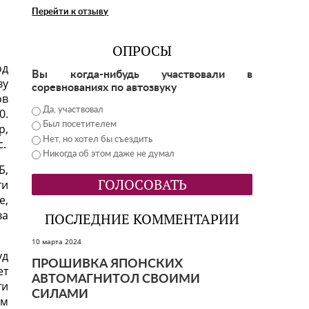
Перейти к отзыву
ОПРОСЫ
од
Вы когда-нибудь участвовали в
ву
соревнованиях по автозвуку
ов
Да, участвовал
0.
Был посетителем
р,
Нет, но хотел бы съездить
с.
Никогда об этом даже не думал
Б,
ти
е,
ва
ПОСЛЕДНИЕ КОММЕНТАРИИ
10 марта 2024
уд
ПРОШИВКА ЯПОНСКИХ
ет
АВТОМАГНИТОЛ СВОИМИ
ти
СИЛАМИ
ом