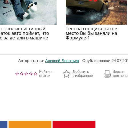
ест: только истинный
Тест на гонщика: какое
наток авто поймет, что
место Вы бы заняли на
то за детали в машине
Формуле-1
Автор статьи:
Алексей Леонтьев
Опубликована: 24.07.20
Рейтинг
Добавить
Версия
статьи
в избранное
для печа