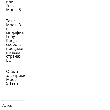
или
Tesla
Model S
Tesla
Model 3
в
модификации
Long
Range:
скоро в
продаже
во всех
странах
ЕС
Отзыв
электромобилей
Model
S Tesla
Автор