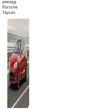
рекорд
Porsche
Taycan.