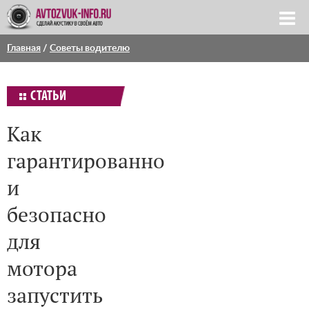
Главная
/
Советы водителю
СТАТЬИ
Как
гарантированно
и
безопасно
для
мотора
запустить