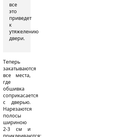
все
это
приведет
к
утяжелению
двери.
Теперь
закатываются
все места,
где
обшивка
соприкасается
с дверью.
Нарезаются
полосы
шириною
2-3 см и
приклеиваются;