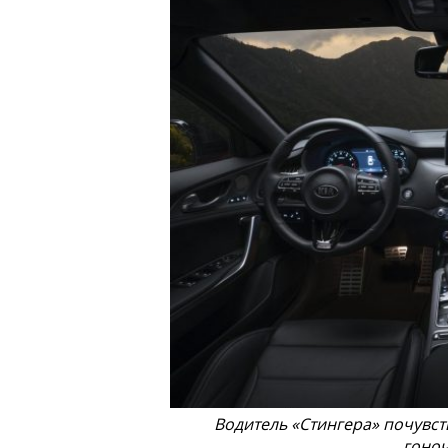
Водитель «Стингера» почувс
гоноч