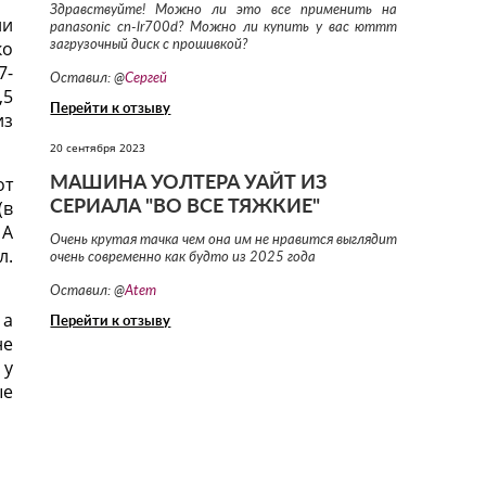
Здравствуйте! Можно ли это все применить на
ли
panasonic cn-lr700d? Можно ли купить у вас юттт
ко
загрузочный диск с прошивкой?
7-
Оставил: @
Сергей
,5
Перейти к отзыву
из
20 сентября 2023
от
МАШИНА УОЛТЕРА УАЙТ ИЗ
(в
СЕРИАЛА "ВО ВСЕ ТЯЖКИЕ"
 А
Очень крутая тачка чем она им не нравится выглядит
л.
очень современно как будто из 2025 года
Оставил: @
Atem
 а
Перейти к отзыву
не
 у
ые