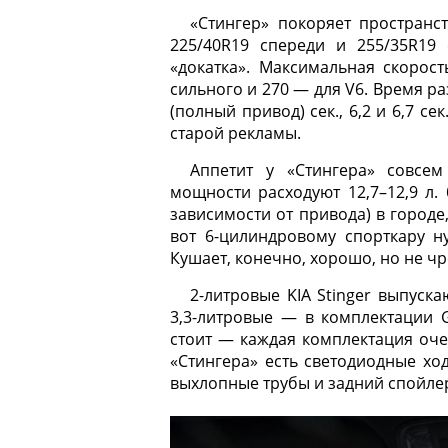
«Стингер» покоряет пространс
225/40R19 спереди и 255/35R19
«докатка». Максимальная скорост
сильного и 270 — для V6. Время раз
(полный привод) сек., 6,2 и 6,7 сек
старой рекламы.
Аппетит у «Стингера» совсе
мощности расходуют 12,7–12,9 л.
зависимости от привода) в городе, 
вот 6-цилиндровому спорткару нужн
Кушает, конечно, хорошо, но не ч
2-литровые KIA Stinger выпускаю
3,3-литровые — в комплектации G
стоит — каждая комплектация оче
«Стингера» есть светодиодные х
выхлопные трубы и задний спойле