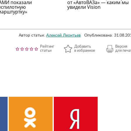
АМИ показали
от «АвтоВАЗа» — каким мы
еспилотную
увидели Vision
марштуртку»
Автор статьи:
Алексей Леонтьев
Опубликована: 31.08.20
Рейтинг
Добавить
Версия
статьи
в избранное
для печа