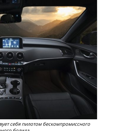
твует себя пилотом бескомпромиссного
ного болида