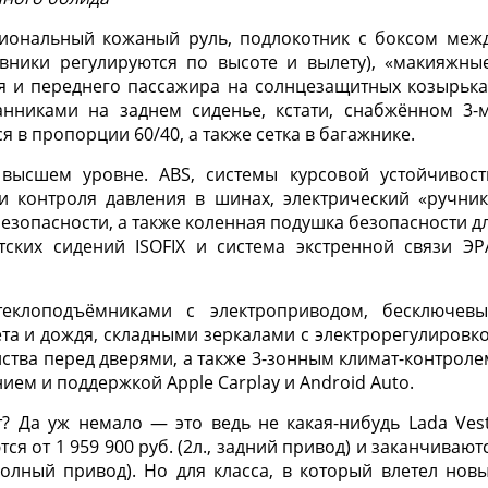
иональный кожаный руль, подлокотник с боксом меж
вники регулируются по высоте и вылету), «макияжны
ля и переднего пассажира на солнцезащитных козырька
анниками на заднем сиденье, кстати, снабжённом 3-
в пропорции 60/40, а также сетка в багажнике.
высшем уровне. ABS, системы курсовой устойчивост
 контроля давления в шинах, электрический «ручник
зопасности, а также коленная подушка безопасности д
тских сидений ISOFIX и система экстренной связи ЭР
стеклоподъёмниками с электроприводом, бесключев
ета и дождя, складными зеркалами с электрорегулировк
ства перед дверями, а также 3-зонным климат-контроле
ием и поддержкой Apple Carplay и Android Auto.
т? Да уж немало — это ведь не какая-нибудь Lada Ves
тся от 1 959 900 руб. (2л., задний привод) и заканчивают
 полный привод). Но для класса, в который влетел нов