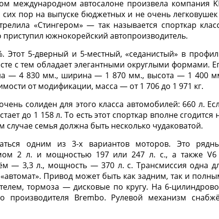
ом международном автосалоне произвела компания K
 сих пор на выпуске бюджетных и не очень легковушек
стрелила «Стингером» — так называется спорткар клас
го приступил южнокорейский автопроизводитель.
 Этот 5-дверный и 5-местный, «седанистый» в профил
есте с тем обладает элегантными округлыми формами. Е
а — 4 830 мм., ширина — 1 870 мм., высота — 1 400 м
мости от модификации, масса — от 1 706 до 1 971 кг.
чень солиден для этого класса автомобилей: 660 л. Ес
тает до 1 158 л. То есть этот спорткар вполне сгодится 
ом случае семья должна быть несколько чудаковатой.
ваться одним из 3-х вариантов моторов. Это рядн
ом 2 л. и мощностью 197 или 247 л. с., а также V6
м — 3,3 л., мощность — 370 л. с. Трансмиссия одна д
«автомат». Привод может быть как задним, так и полны
телем, тормоза — дисковые по кругу. На 6-цилиндров
о производителя Brembo. Рулевой механизм снабж