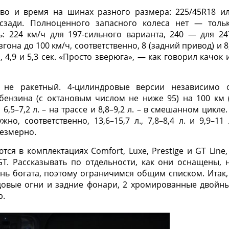
тво и время на шинах разного размера: 225/45R18 и
 сзади. Полноценного запасного колеса нет — толь
ь: 224 км/ч для 197-сильного варианта, 240 — для 24
гона до 100 км/ч, соответственно, 8 (задний привод) и 8
., 4,9 и 5,3 сек. «Просто зверюга», — как говорил качок 
м не ракетный. 4-цилиндровые версии независимо 
 бензина (с октановым числом не ниже 95) на 100 км 
6,5–7,2 л. – на трассе и 8,8–9,2 л. – в смешанном цикле.
о, соответственно, 13,6–15,7 л., 7,8–8,4 л. и 9,9–11 
резмерно.
тся в комплектациях Comfort, Luxe, Prestige и GT Line,
T. Рассказывать по отдельности, как они оснащены, 
нь богата, поэтому ограничимся общим списком. Итак,
одовые огни и задние фонари, 2 хромированные двойн
р.