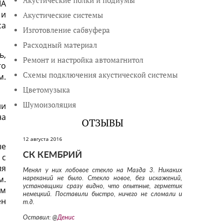
Акустические полки и подиумы
IA
 и
Акустические системы
са
Изготовление сабвуфера
Расходный материал
ь,
Ремонт и настройка автомагнитол
го
Схемы подключения акустической системы
м.
Цветомузыка
Шумоизоляция
ли
на
ОТЗЫВЫ
12 августа 2016
ые
СК КЕМБРИЙ
 с
ля
Менял у них лобовое стекло на Мазда 3. Никаких
м.
нареканий не было. Стекло новое, без искажений,
установщики сразу видно, что опытные, герметик
ом
немецкий. Поставили быстро, ничего не сломали и
ён
т.д.
Оставил: @
Денис