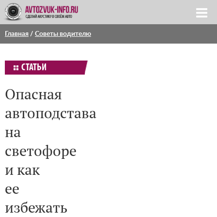
Главная
/
Советы водителю
СТАТЬИ
Опасная
автоподстава
на
светофоре
и как
ее
избежать