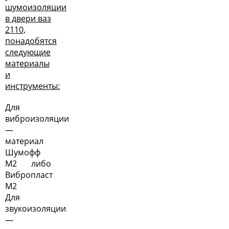
шумоизоляции
в двери ваз
2110,
понадобятся
следующие
материалы
и
инструменты:
Для
виброизоляции
—
материал
Шумофф
М2 либо
Вибропласт
М2
Для
звукоизоляции
—