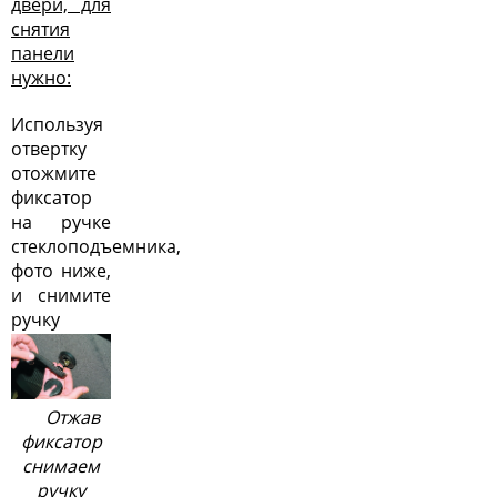
двери, для
снятия
панели
нужно:
Используя
отвертку
отожмите
фиксатор
на ручке
стеклоподъемника,
фото ниже,
и снимите
ручку
Отжав
фиксатор
снимаем
ручку