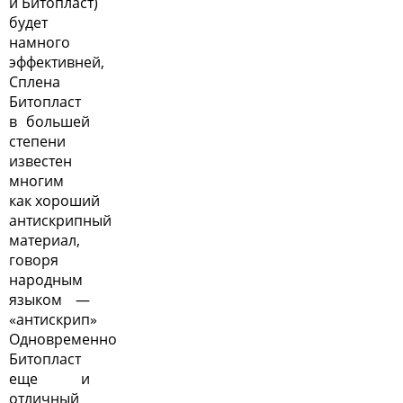
и Битопласт)
будет
намного
эффективней,
Сплена
Битопласт
в большей
степени
известен
многим
как хороший
антискрипный
материал,
говоря
народным
языком —
«антискрип»
Одновременно
Битопласт
еще и
отличный