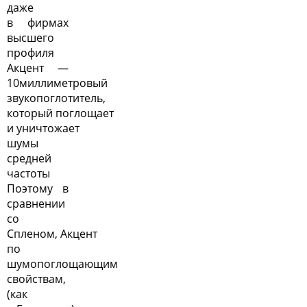
даже
в фирмах
высшего
профиля
Акцент —
10миллиметровый
звукопоглотитель,
который поглощает
и уничтожает
шумы
средней
частоты
Поэтому в
сравнении
со
Спленом, Акцент
по
шумопоглощающим
свойствам,
(как